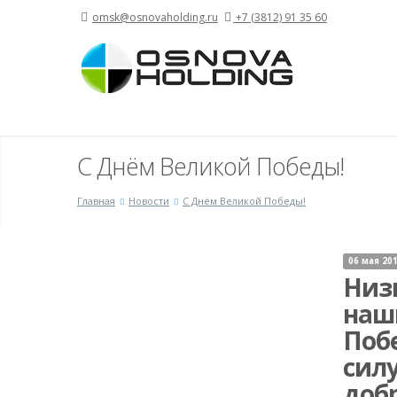
omsk@osnovaholding.ru
+7 (3812) 91 35 60
С Днём Великой Победы!
Главная
Новости
С Днём Великой Победы!
06 мая 20
Низ
наш
Побе
силу
добр