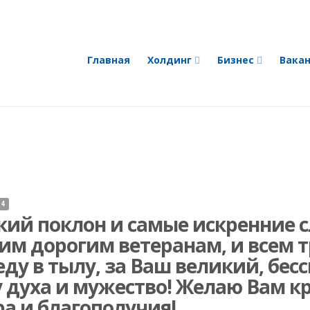
Главная
Холдинг
Бизнес
Вака
14
кий поклон и самые искренние с
им дорогим ветеранам, и всем 
ду в тылу, за Ваш великий, бес
 духа и мужество! Желаю Вам кр
а и благополучия!